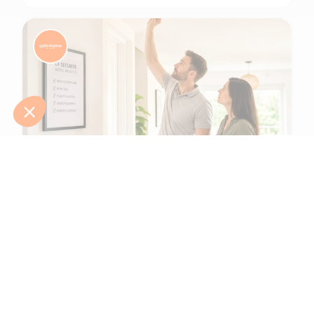
6 min de lecture
Comment protéger une maison et ses
habitants d'un incendie ?
L'été 2026 l'a tragiquement rappelé : le risque d’incendie n'a
jamais été aussi présent. Après une canicule intense en juin,
de gigantesques feux de f...