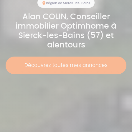
Région de Sierck-les-Bains
Alan
COLIN
, Conseiller
immobilier Optimhome à
Sierck-les-Bains (57) et
alentours
Découvrez toutes mes annonces