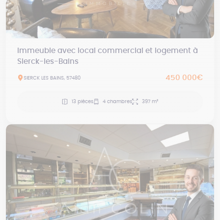
Immeuble avec local commercial et logement à
Sierck-les-Bains
450 000€
SIERCK LES BAINS, 57480
13 pièces
4 chambres
397 m²