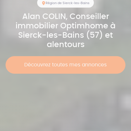
Région de Sierck-les-Bains
Alan
COLIN
, Conseiller
immobilier Optimhome à
Sierck-les-Bains (57) et
alentours
Découvrez toutes mes annonces