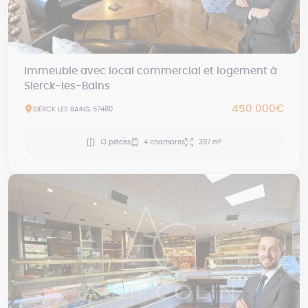
Immeuble avec local commercial et logement à
Sierck-les-Bains
450 000€
SIERCK LES BAINS, 57480
13 pièces
4 chambres
397 m²