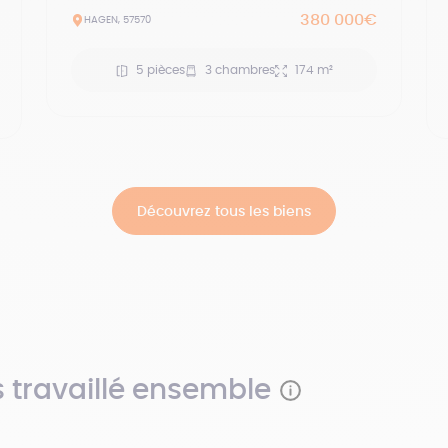
380 000€
HAGEN, 57570
5 pièces
3 chambres
174 m²
Découvrez tous les biens
s travaillé ensemble