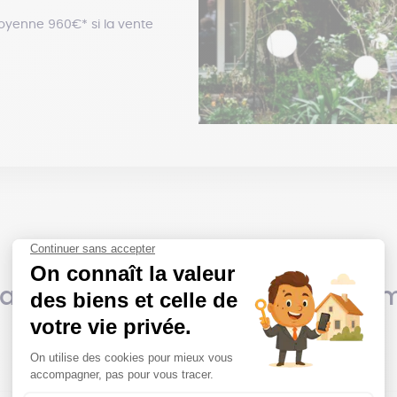
oyenne 960€* si la vente
 annonces immobilières du mo