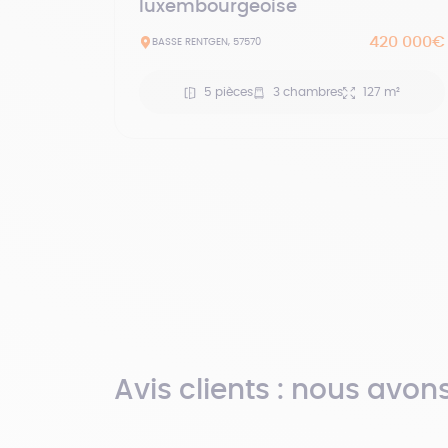
luxembourgeoise
420 000€
BASSE RENTGEN, 57570
5 pièces
3 chambres
127 m²
Avis clients : nous avon