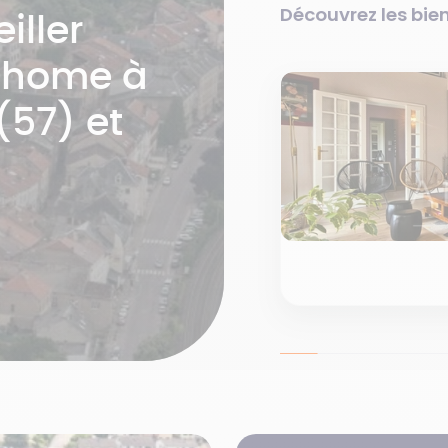
Découvrez les bien
iller
mhome à
(57) et