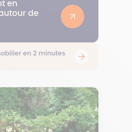
t en
autour de
obilier en 2 minutes