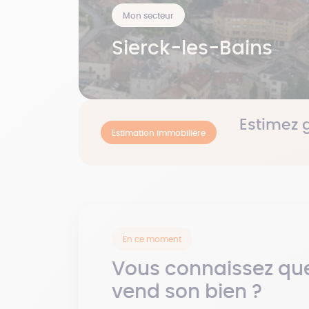
Mon secteur
Sierck-les-Bains
Estimez 
Estimation immobilière
En ce moment
Vous connaissez que
vend son bien ?