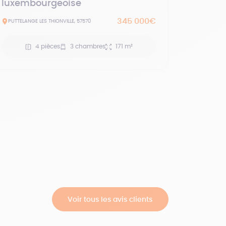
luxembourgeoise
345 000€
PUTTELANGE LES THIONVILLE, 57570
4 pièces
3 chambres
171 m²
Voir tous les avis clients