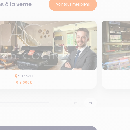
s à la vente
Voir tous mes biens
YUTZ, 57970
619 000€