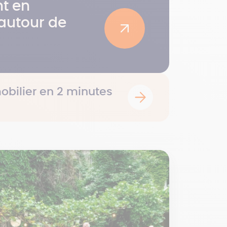
t en
autour de
obilier en 2 minutes