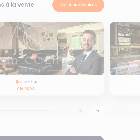
s à la vente
Voir tous mes biens
YUTZ, 57970
619 000€