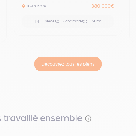
380 000€
HAGEN, 57570
5 pièces
3 chambres
174 m²
Découvrez tous les biens
s travaillé ensemble