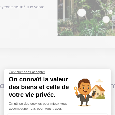
oyenne 960€* si la vente
 annonces immobilières du mo