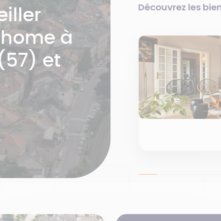
Découvrez les bien
iller
mhome à
(57) et