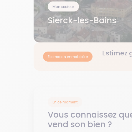
Mon secteur
Sierck-les-Bains
Estimez 
Estimation immobilière
En ce moment
Vous connaissez que
vend son bien ?