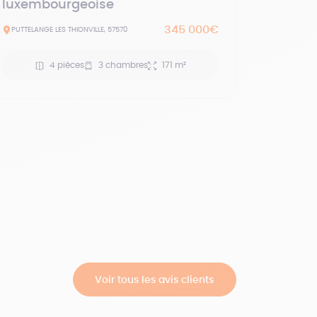
luxembourgeoise
345 000€
PUTTELANGE LES THIONVILLE, 57570
4 pièces
3 chambres
171 m²
Voir tous les avis clients