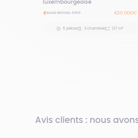
luxembourgeoise
420 000€
BASSE RENTGEN, 57570
5 pièces
3 chambres
127 m²
Avis clients : nous avon