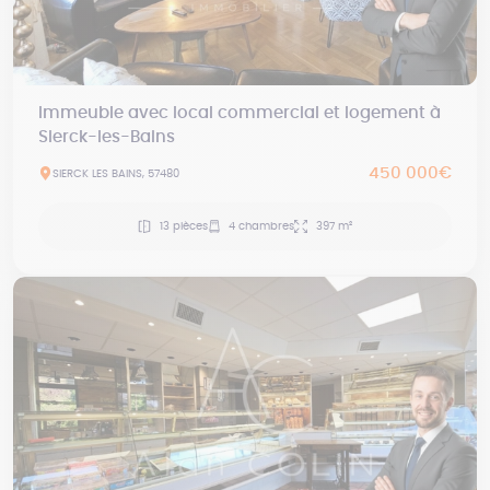
Immeuble avec local commercial et logement à
Sierck-les-Bains
450 000€
SIERCK LES BAINS, 57480
13 pièces
4 chambres
397 m²