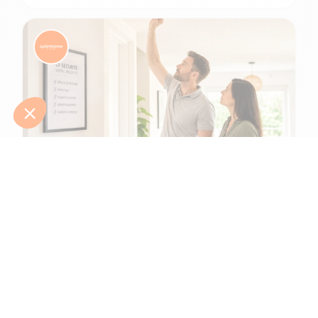
6 min de lecture
Comment protéger une maison et ses
habitants d'un incendie ?
L'été 2026 l'a tragiquement rappelé : le risque d’incendie n'a
jamais été aussi présent. Après une canicule intense en juin,
de gigantesques feux de f...