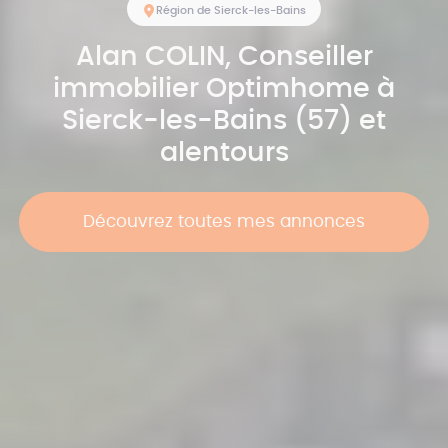
Région de Sierck-les-Bains
Alan
COLIN
, Conseiller
immobilier Optimhome à
Sierck-les-Bains (57) et
alentours
Découvrez toutes mes annonces