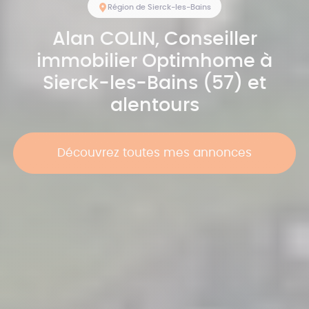
Région de Sierck-les-Bains
Alan
COLIN
, Conseiller
immobilier Optimhome à
Sierck-les-Bains (57) et
alentours
Découvrez toutes mes annonces