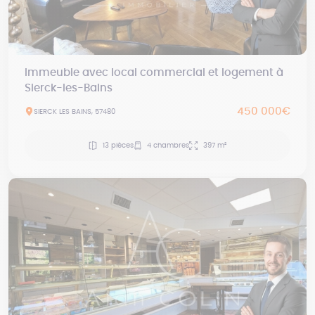
Immeuble avec local commercial et logement à
Sierck-les-Bains
450 000€
SIERCK LES BAINS, 57480
13 pièces
4 chambres
397 m²