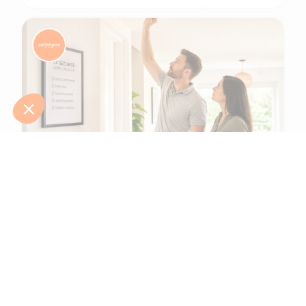
6 min de lecture
Comment protéger une maison et ses
habitants d'un incendie ?
L'été 2026 l'a tragiquement rappelé : le risque d’incendie n'a
jamais été aussi présent. Après une canicule intense en juin,
de gigantesques feux de f...