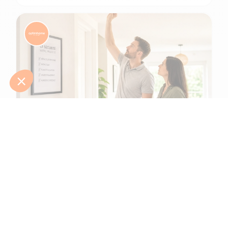
6 min de lecture
Comment protéger une maison et ses
habitants d'un incendie ?
L'été 2026 l'a tragiquement rappelé : le risque d’incendie n'a
jamais été aussi présent. Après une canicule intense en juin,
de gigantesques feux de f...