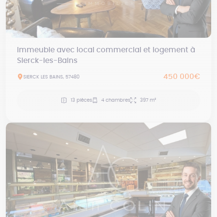
Immeuble avec local commercial et logement à
Sierck-les-Bains
450 000€
SIERCK LES BAINS, 57480
13 pièces
4 chambres
397 m²