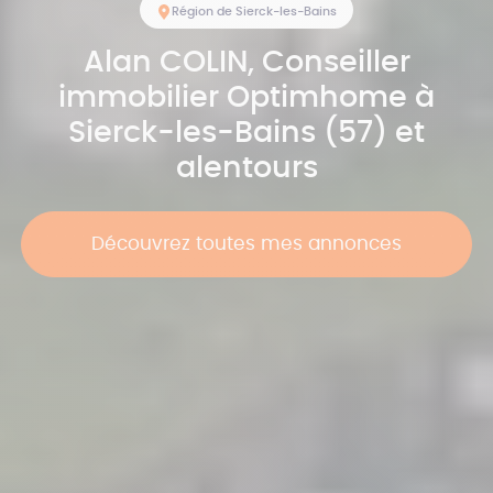
Région de Sierck-les-Bains
Alan
COLIN
, Conseiller
immobilier Optimhome à
Sierck-les-Bains (57) et
alentours
Découvrez toutes mes annonces