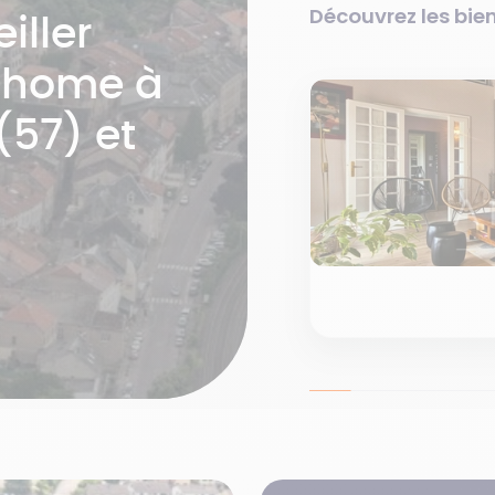
Découvrez les bien
iller
mhome à
(57) et