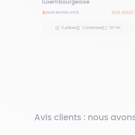
luxembourgeoise
420 000€
BASSE RENTGEN, 57570
5 pièces
3 chambres
127 m²
Avis clients : nous avon