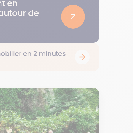
t en
autour de
obilier en 2 minutes