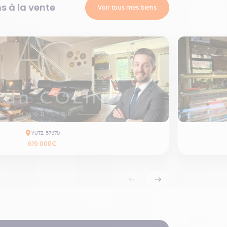
s à la vente
Voir tous mes biens
YUTZ, 57970
619 000€