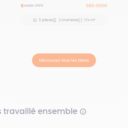
380 000€
HAGEN, 57570
5 pièces
3 chambres
174 m²
Découvrez tous les biens
s travaillé ensemble