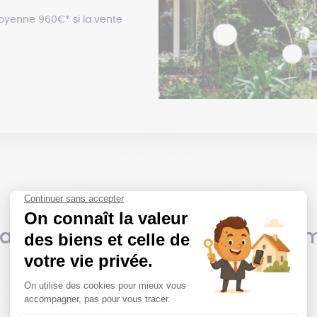
oyenne 960€* si la vente
 annonces immobilières du mo