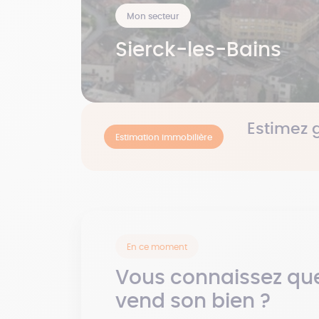
Mon secteur
Sierck-les-Bains
Estimez 
Estimation immobilière
En ce moment
Vous connaissez que
vend son bien ?