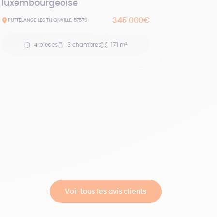
luxembourgeoise
345 000€
PUTTELANGE LES THIONVILLE, 57570
4 pièces
3 chambres
171 m²
Voir tous les avis clients