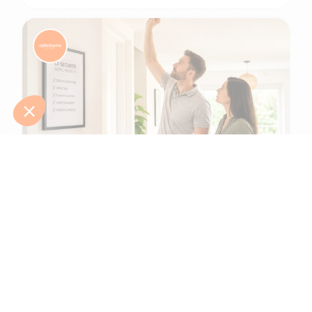
6 min de lecture
Comment protéger une maison et ses
habitants d'un incendie ?
L'été 2026 l'a tragiquement rappelé : le risque d’incendie n'a
jamais été aussi présent. Après une canicule intense en juin,
de gigantesques feux de f...