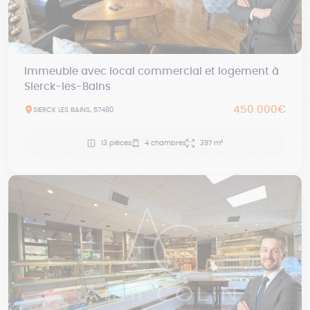
Immeuble avec local commercial et logement à
Sierck-les-Bains
450 000€
SIERCK LES BAINS, 57480
13 pièces
4 chambres
397 m²