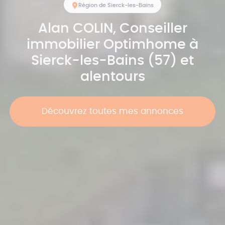
Région de Sierck-les-Bains
Alan
COLIN
, Conseiller
immobilier Optimhome à
Sierck-les-Bains (57) et
alentours
Découvrez toutes mes annonces