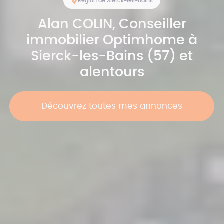
Région de Sierck-les-Bains
Alan
COLIN
, Conseiller
immobilier Optimhome à
Sierck-les-Bains (57) et
alentours
Découvrez toutes mes annonces