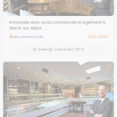
Immeuble avec local commercial et logement à
Sierck-les-Bains
450 000€
SIERCK LES BAINS, 57480
13 pièces
4 chambres
397 m²