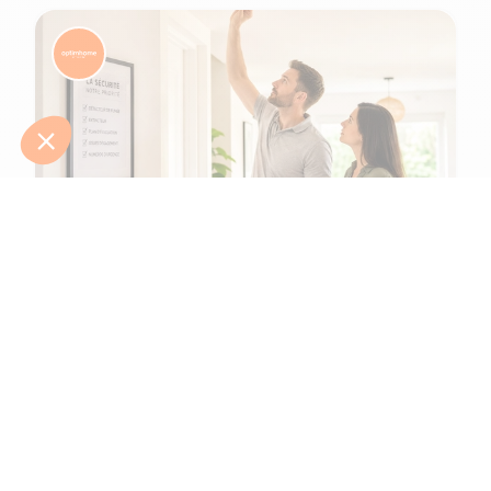
6 min de lecture
Comment protéger une maison et ses
habitants d'un incendie ?
L'été 2026 l'a tragiquement rappelé : le risque d’incendie n'a
jamais été aussi présent. Après une canicule intense en juin,
de gigantesques feux de f...