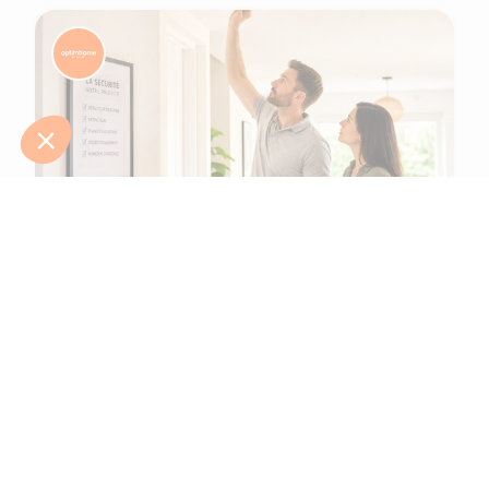
6 min de lecture
Comment protéger une maison et ses
habitants d'un incendie ?
L'été 2026 l'a tragiquement rappelé : le risque d’incendie n'a
jamais été aussi présent. Après une canicule intense en juin,
de gigantesques feux de f...