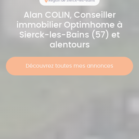
Région de Sierck-les-Bains
Alan
COLIN
, Conseiller
immobilier Optimhome à
Sierck-les-Bains (57) et
alentours
Découvrez toutes mes annonces