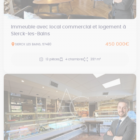
Immeuble avec local commercial et logement à
Sierck-les-Bains
450 000€
SIERCK LES BAINS, 57480
13 pièces
4 chambres
397 m²