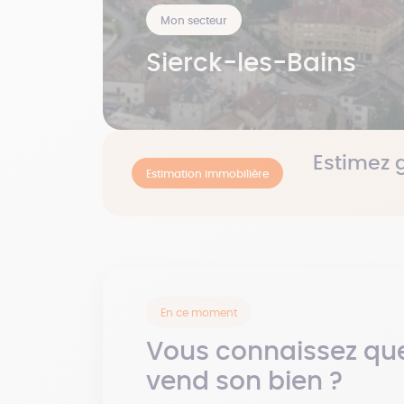
Mon secteur
Sierck-les-Bains
Estimez 
Estimation immobilière
En ce moment
Vous connaissez que
vend son bien ?