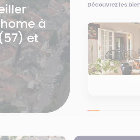
Découvrez les bien
iller
mhome à
(57) et