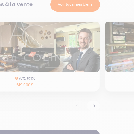
s à la vente
Voir tous mes biens
YUTZ, 57970
619 000€