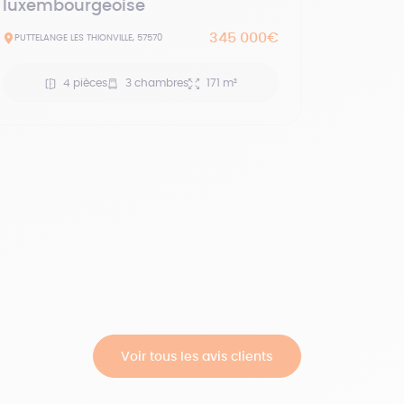
luxembourgeoise
345 000€
PUTTELANGE LES THIONVILLE, 57570
4 pièces
3 chambres
171 m²
Voir tous les avis clients