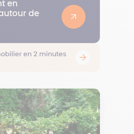
t en
autour de
obilier en 2 minutes