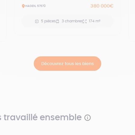
380 000€
HAGEN, 57570
5 pièces
3 chambres
174 m²
Découvrez tous les biens
s travaillé ensemble