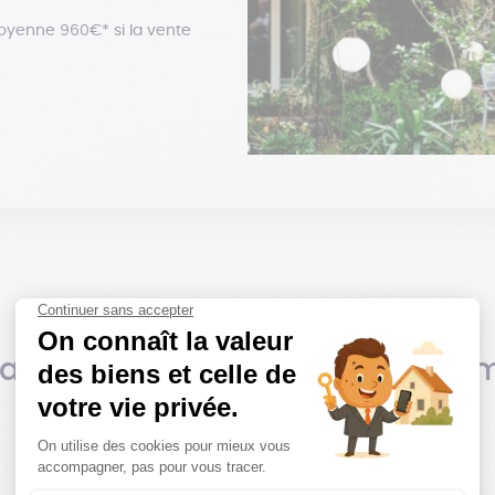
oyenne 960€* si la vente
 annonces immobilières du mo