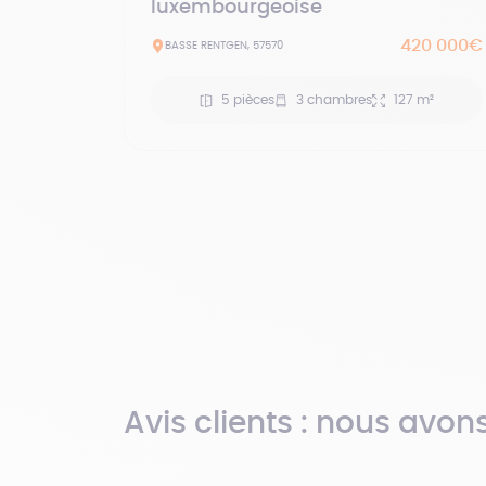
luxembourgeoise
420 000€
BASSE RENTGEN, 57570
5 pièces
3 chambres
127 m²
Avis clients : nous avon